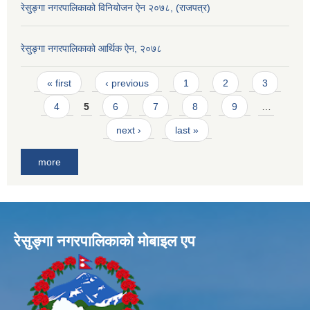
रेसुङ्गा नगरपालिकाको विनियोजन ऐन २०७८, (राजपत्र)
रेसुङ्गा नगरपालिकाको आर्थिक ऐन, २०७८
Pages
« first
‹ previous
1
2
3
4
5
6
7
8
9
…
next ›
last »
more
रेसुङ्गा नगरपालिकाकाे माेबाइल एप