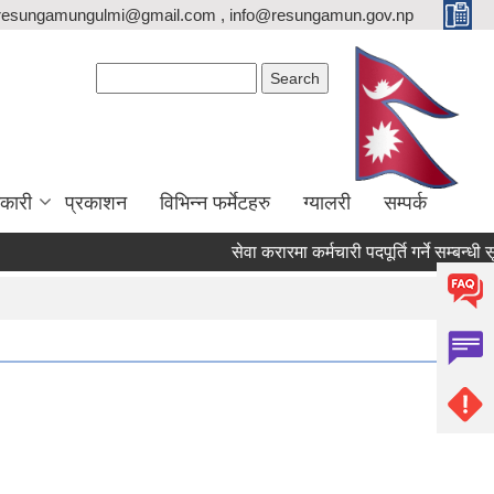
resungamungulmi@gmail.com , info@resungamun.gov.np
Search form
Search
कारी
प्रकाशन
विभिन्न फर्मेटहरु
ग्यालरी
सम्पर्क
सेवा करारमा कर्मचारी पदपूर्ति गर्ने सम्बन्धी सूच