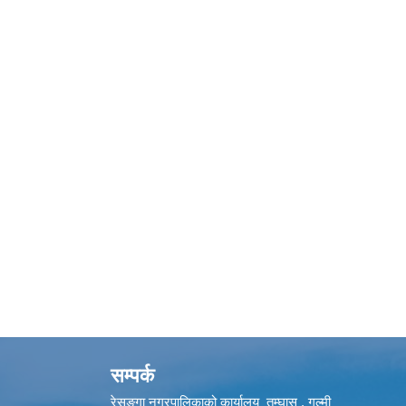
सम्पर्क
रेसुङ्गा नगरपालिकाको कार्यालय तम्घास , गुल्मी