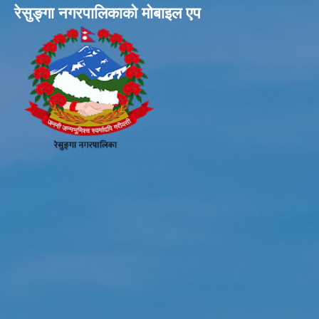
रेसुङ्गा नगरपालिकाकाे माेबाइल एप