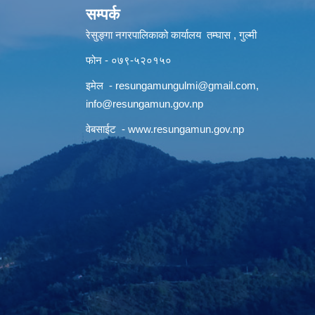
सम्पर्क
रेसुङ्गा नगरपालिकाको कार्यालय तम्घास , गुल्मी
फोन - ०७९-५२०१५०
इमेल -
resungamungulmi@gmail.com
,
info@resungamun.gov.np
वेबसाईट -
www.resungamun.gov.np