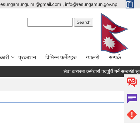
resungamungulmi@gmail.com , info@resungamun.gov.np
Search form
Search
कारी
प्रकाशन
विभिन्न फर्मेटहरु
ग्यालरी
सम्पर्क
सेवा करारमा कर्मचारी पदपूर्ति गर्ने सम्बन्धी सूचना