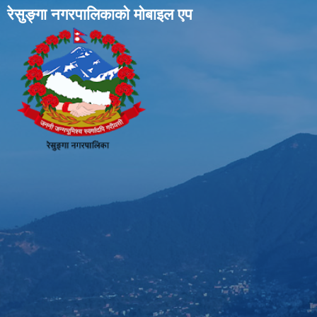
रेसुङ्गा नगरपालिकाकाे माेबाइल एप