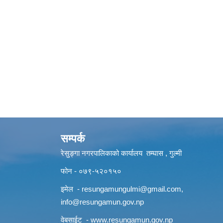
सम्पर्क
रेसुङ्गा नगरपालिकाको कार्यालय तम्घास , गुल्मी
फोन - ०७९-५२०१५०
इमेल -
resungamungulmi@gmail.com
,
info@resungamun.gov.np
वेबसाईट -
www.resungamun.gov.np