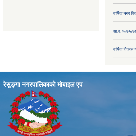
वार्षिक नगर व
आ.व.२०७५/७६ क
वार्षिक विका
रेसुङ्गा नगरपालिकाकाे माेबाइल एप