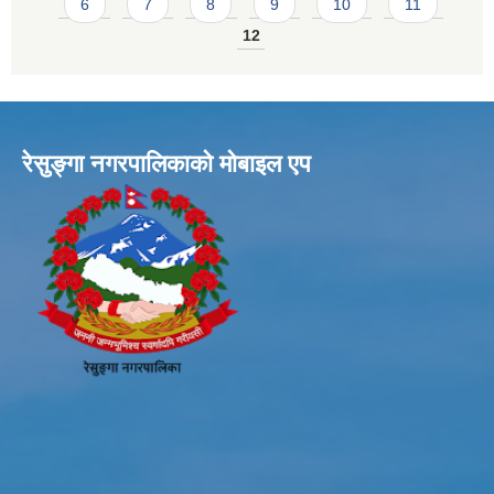
6
7
8
9
10
11
12
रेसुङ्गा नगरपालिकाकाे माेबाइल एप