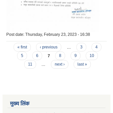
Post date:
Thursday, February 23, 2023 - 16:38
Pages
« first
‹ previous
…
3
4
5
6
7
8
9
10
11
…
next ›
last »
मुख्य लिंक