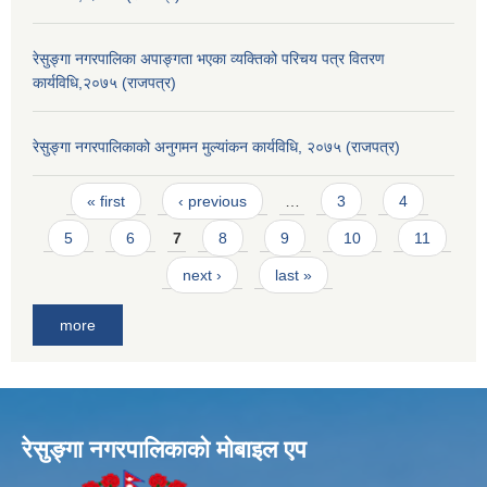
रेसुङ्गा नगरपालिका अपाङ्गता भएका व्यक्तिको परिचय पत्र वितरण
कार्यविधि,२०७५ (राजपत्र)
रेसुङ्गा नगरपालिकाको अनुगमन मुल्यांकन कार्यविधि, २०७५ (राजपत्र)
Pages
« first
‹ previous
…
3
4
5
6
7
8
9
10
11
next ›
last »
more
रेसुङ्गा नगरपालिकाकाे माेबाइल एप