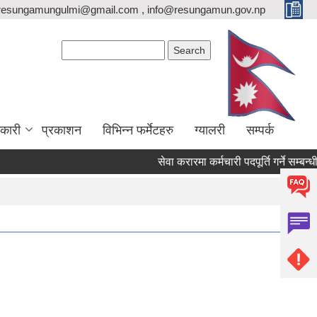
resungamungulmi@gmail.com , info@resungamun.gov.np
Search form
Search
कारी
प्रकाशन
विभिन्न फर्मेटहरु
ग्यालरी
सम्पर्क
सेवा करारमा कर्मचारी पदपूर्ति गर्ने सम्बन्धी स