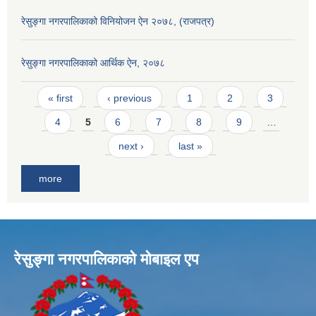
रेसुङ्गा नगरपालिकाको विनियोजन ऐन २०७८, (राजपत्र)
रेसुङ्गा नगरपालिकाको आर्थिक ऐन, २०७८
Pages
« first
‹ previous
1
2
3
4
5
6
7
8
9
…
next ›
last »
more
रेसुङ्गा नगरपालिकाकाे माेबाइल एप