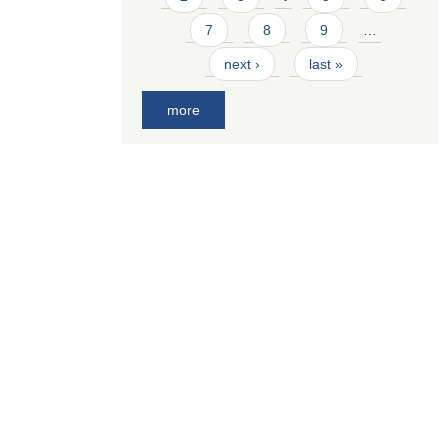
7
8
9
…
next ›
last »
more