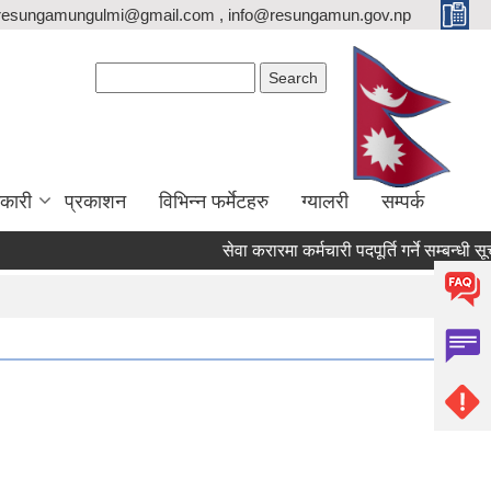
resungamungulmi@gmail.com , info@resungamun.gov.np
Search form
Search
कारी
प्रकाशन
विभिन्न फर्मेटहरु
ग्यालरी
सम्पर्क
सेवा करारमा कर्मचारी पदपूर्ति गर्ने सम्बन्धी सूचना