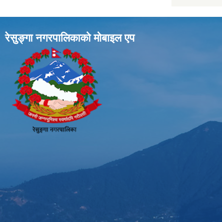
रेसुङ्गा नगरपालिकाकाे माेबाइल एप