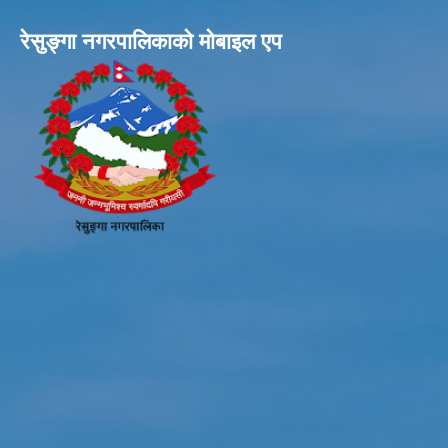
रेसुङ्गा नगरपालिकाकाे माेबाइल एप