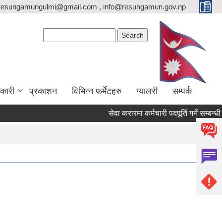
resungamungulmi@gmail.com , info@resungamun.gov.np
Search form
Search
कारी
प्रकाशन
विभिन्न फर्मेटहरु
ग्यालरी
सम्पर्क
सेवा करारमा कर्मचारी पदपूर्ति गर्ने सम्बन्धी स