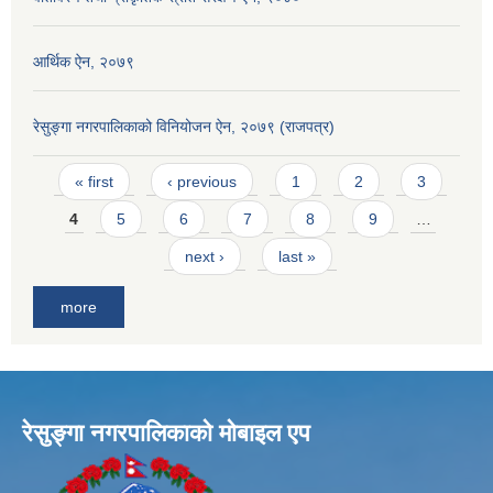
आर्थिक ऐन, २०७९
रेसुङ्गा नगरपालिकाको विनियोजन ऐन, २०७९ (राजपत्र)
Pages
« first
‹ previous
1
2
3
4
5
6
7
8
9
…
next ›
last »
more
रेसुङ्गा नगरपालिकाकाे माेबाइल एप