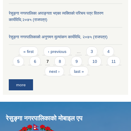
रेसुङ्गा नगरपालिका अपाङ्गता भएका व्यक्तिको परिचय पत्र वितरण
कार्यविधि,२०७५ (राजपत्र)
रेसुङ्गा नगरपालिकाको अनुगमन मुल्यांकन कार्यविधि, २०७५ (राजपत्र)
Pages
« first
‹ previous
…
3
4
5
6
7
8
9
10
11
next ›
last »
more
रेसुङ्गा नगरपालिकाकाे माेबाइल एप