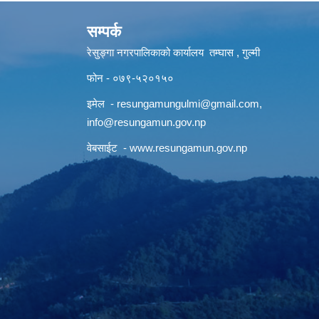
सम्पर्क
रेसुङ्गा नगरपालिकाको कार्यालय तम्घास , गुल्मी
फोन - ०७९-५२०१५०
इमेल -
resungamungulmi@gmail.com
,
info@resungamun.gov.np
वेबसाईट -
www.resungamun.gov.np