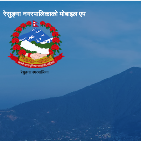
रेसुङ्गा नगरपालिकाकाे माेबाइल एप