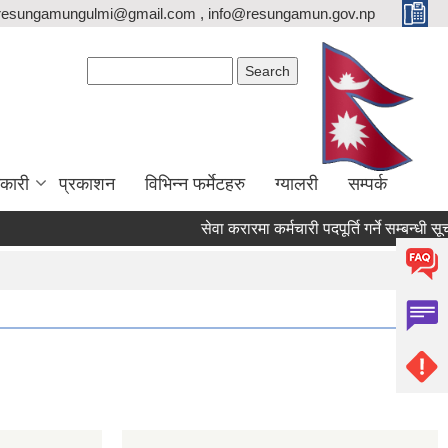
resungamungulmi@gmail.com , info@resungamun.gov.np
Search form
Search
कारी
प्रकाशन
विभिन्न फर्मेटहरु
ग्यालरी
सम्पर्क
सेवा करारमा कर्मचारी पदपूर्ति गर्ने सम्बन्धी सूचन