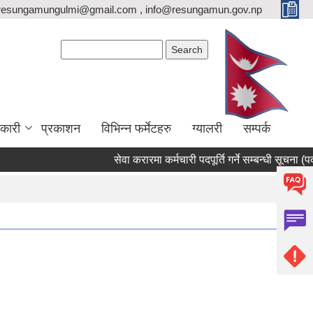
resungamungulmi@gmail.com , info@resungamun.gov.np
Search form
Search
कारी
प्रकाशन
विभिन्न फर्मेटहरु
ग्यालरी
सम्पर्क
सेवा करारमा कर्मचारी पदपूर्ति गर्ने सम्बन्धी सूचना (पदः र