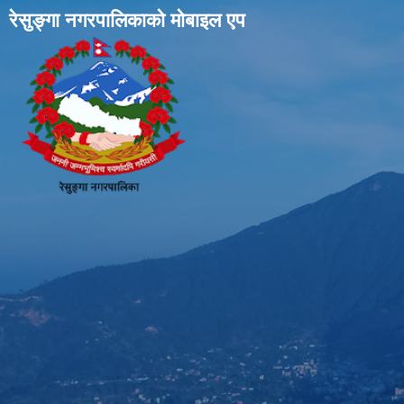
रेसुङ्गा नगरपालिकाकाे माेबाइल एप