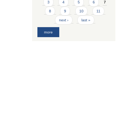
3
4
5
6
7
8
9
10
11
next ›
last »
more