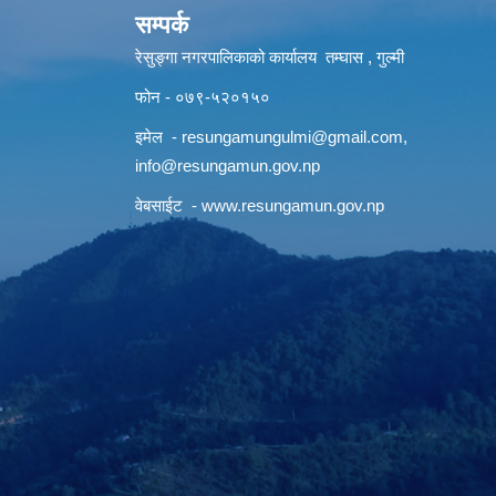
सम्पर्क
रेसुङ्गा नगरपालिकाको कार्यालय तम्घास , गुल्मी
फोन - ०७९-५२०१५०
इमेल -
resungamungulmi@gmail.com
,
info@resungamun.gov.np
वेबसाईट -
www.resungamun.gov.np