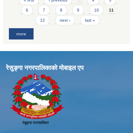
6
7
8
9
10
11
12
next ›
last »
more
रेसुङ्गा नगरपालिकाकाे माेबाइल एप