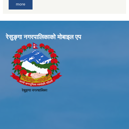
more
रेसुङ्गा नगरपालिकाकाे माेबाइल एप