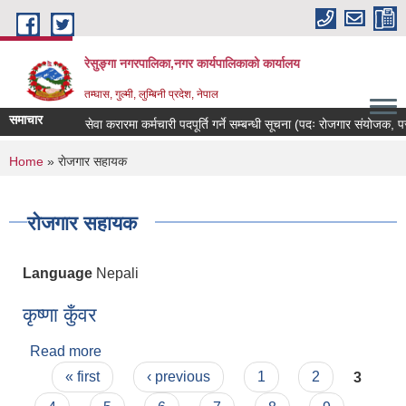
Skip to main content
रेसुङ्गा नगरपालिका,नगर कार्यपालिकाको कार्यालय
तम्घास, गुल्मी, लुम्बिनी प्रदेश, नेपाल
समाचार
सेवा करारमा कर्मचारी पदपूर्ति गर्ने सम्बन्धी सूचना (पदः रोजगार संयोजक, परामर्
You are here
Home
» राेजगार सहायक
राेजगार सहायक
Language
Nepali
कृष्णा कुँवर
Read more
about कृष्णा कुँवर
Pages
« first
‹ previous
1
2
3