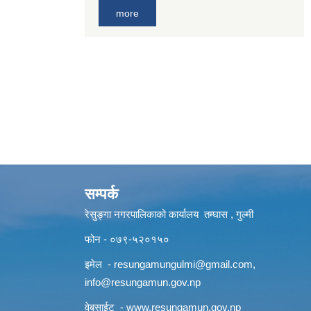
more
सम्पर्क
रेसुङ्गा नगरपालिकाको कार्यालय तम्घास , गुल्मी
फोन - ०७९-५२०१५०
इमेल -
resungamungulmi@gmail.com
,
info@resungamun.gov.np
वेबसाईट -
www.resungamun.gov.np