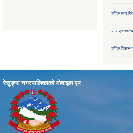
वार्षिक नगर व
आ.व.२०७५/७६ क
वार्षिक विका
रेसुङ्गा नगरपालिकाकाे माेबाइल एप