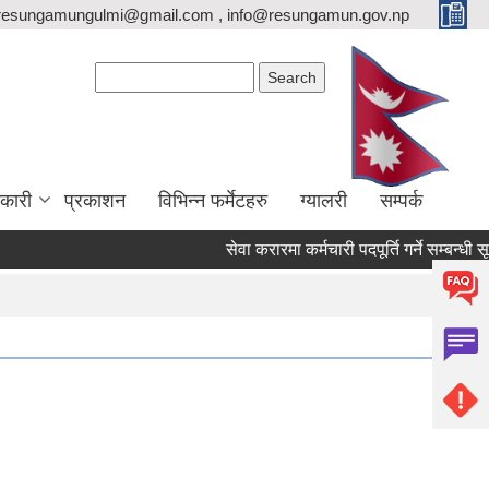
resungamungulmi@gmail.com , info@resungamun.gov.np
Search form
Search
कारी
प्रकाशन
विभिन्न फर्मेटहरु
ग्यालरी
सम्पर्क
सेवा करारमा कर्मचारी पदपूर्ति गर्ने सम्बन्धी सूच