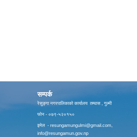
सम्पर्क
रेसुङ्गा नगरपालिकाको कार्यालय तम्घास , गुल्मी
फोन - ०७९-५२०१५०
इमेल -
resungamungulmi@gmail.com
,
info@resungamun.gov.np