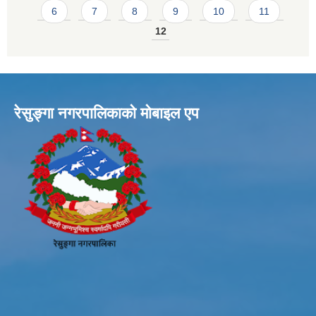
6
7
8
9
10
11
12
रेसुङ्गा नगरपालिकाकाे माेबाइल एप