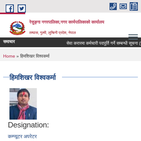
Skip to main content
रेसुङ्गा नगरपालिका,नगर कार्यपालिकाको कार्यालय
तम्घास, गुल्मी, लुम्बिनी प्रदेश, नेपाल
समाचार
सेवा करारमा कर्मचारी पदपूर्ति गर्ने सम्बन्धी सूचना (प
You are here
Home
» हिमशिखर विश्वकर्मा
हिमशिखर विश्वकर्मा
Designation:
कम्प्यूटर अपरेटर