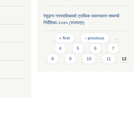
रेसुङ्गा नगरपालिकाको ट्राफिक व्यवस्थापन सम्बन्धी
निर्देशिका-२०७५ (राजपत्र)
Pages
« first
‹ previous
…
4
5
6
7
8
9
10
11
12