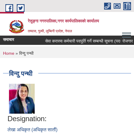
Skip to main content
रेसुङ्गा नगरपालिका,नगर कार्यपालिकाको कार्यालय
तम्घास, गुल्मी, लुम्बिनी प्रदेश, नेपाल
समाचार
सेवा करारमा कर्मचारी पदपूर्ति गर्ने सम्बन्धी सूचना (पदः रोजगार स
You are here
Home
» विन्दु पन्थी
विन्दु पन्थी
Designation:
लेखा अधिकृत (अधिकृत सातौं)