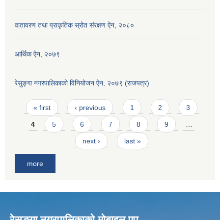
वातावरण तथा प्राकृतिक स्रोत संरक्षण ऐन, २०८०
आर्थिक ऐन, २०७९
रेसुङ्गा नगरपालिकाको विनियोजन ऐन, २०७९ (राजपत्र)
Pages
« first
‹ previous
1
2
3
4
5
6
7
8
9
…
next ›
last »
more
रेसुङ्गा नगरपालिकाकाे माेबाइल एप