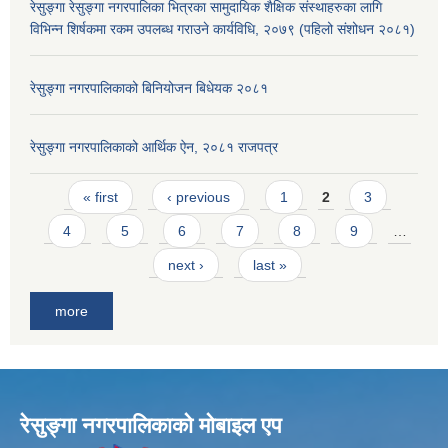
रेसुङ्गा रेसुङ्गा नगरपालिका भित्रका सामुदायिक शैक्षिक संस्थाहरुका लागि
विभिन्न शिर्षकमा रकम उपलब्ध गराउने कार्यविधि, २०७९ (पहिलो संशोधन २०८१)
रेसुङ्गा नगरपालिकाको बिनियोजन बिधेयक २०८१
रेसुङ्गा नगरपालिकाको आर्थिक ऐन, २०८१ राजपत्र
Pages
« first
‹ previous
1
2
3
4
5
6
7
8
9
…
next ›
last »
more
रेसुङ्गा नगरपालिकाकाे माेबाइल एप