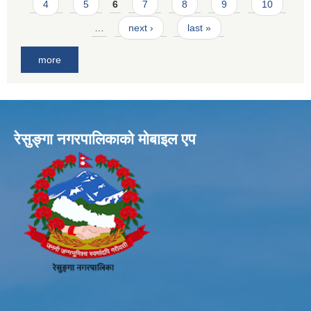
4
5
6
7
8
9
10
…
next ›
last »
more
रेसुङ्गा नगरपालिकाकाे माेबाइल एप