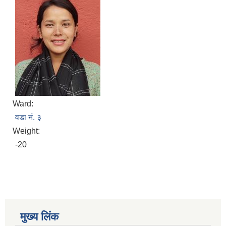
Ward:
वडा नं. ३
Weight:
-20
मुख्य लिंक