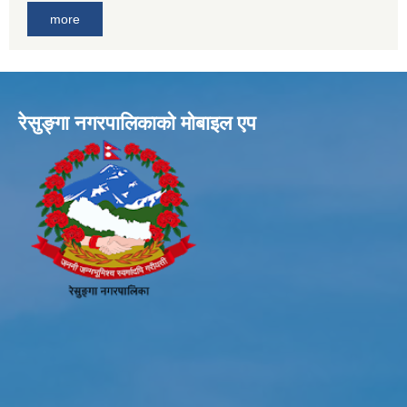
more
रेसुङ्गा नगरपालिकाकाे माेबाइल एप