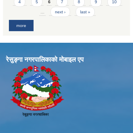
4
5
6
7
8
9
10
…
next ›
last »
more
रेसुङ्गा नगरपालिकाकाे माेबाइल एप