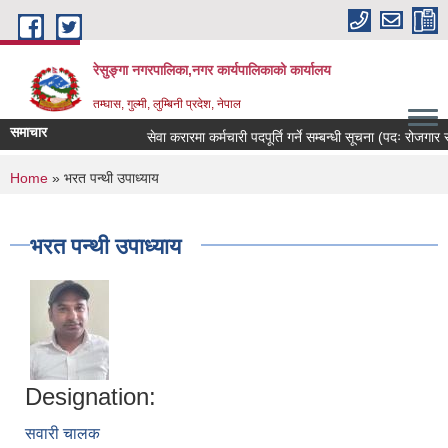
Skip to main content
रेसुङ्गा नगरपालिका,नगर कार्यपालिकाको कार्यालय
तम्घास, गुल्मी, लुम्बिनी प्रदेश, नेपाल
समाचार
सेवा करारमा कर्मचारी पदपूर्ति गर्ने सम्बन्धी सूचना (पदः रोजगार संय
You are here
Home
» भरत पन्थी उपाध्याय
भरत पन्थी उपाध्याय
Designation:
सवारी चालक