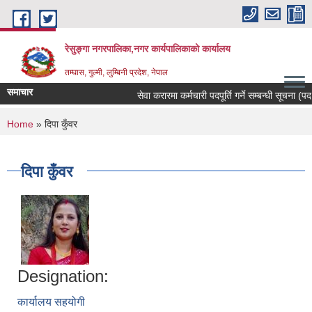
Skip to main content
रेसुङ्गा नगरपालिका,नगर कार्यपालिकाको कार्यालय
तम्घास, गुल्मी, लुम्बिनी प्रदेश, नेपाल
समाचार
सेवा करारमा कर्मचारी पदपूर्ति गर्ने सम्बन्धी सूचना (पदः
You are here
Home
» दिपा कुँवर
दिपा कुँवर
Designation:
कार्यालय सहयोगी