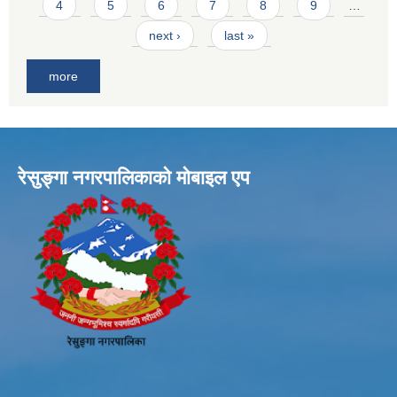
4
5
6
7
8
9
…
next ›
last »
more
रेसुङ्गा नगरपालिकाकाे माेबाइल एप