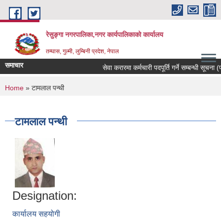
Skip to main content
रेसुङ्गा नगरपालिका,नगर कार्यपालिकाको कार्यालय
तम्घास, गुल्मी, लुम्बिनी प्रदेश, नेपाल
समाचार
सेवा करारमा कर्मचारी पदपूर्ति गर्ने सम्बन्धी सूचना (प
You are here
Home
» टामलाल पन्थी
टामलाल पन्थी
Designation:
कार्यालय सहयोगी