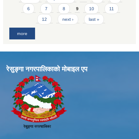
6
7
8
9
10
11
12
next ›
last »
more
रेसुङ्गा नगरपालिकाकाे माेबाइल एप