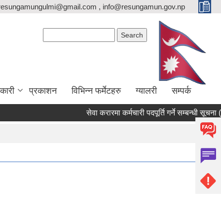
resungamungulmi@gmail.com , info@resungamun.gov.np
Search form
Search
कारी
प्रकाशन
विभिन्न फर्मेटहरु
ग्यालरी
सम्पर्क
सेवा करारमा कर्मचारी पदपूर्ति गर्ने सम्बन्धी सूचना (पद