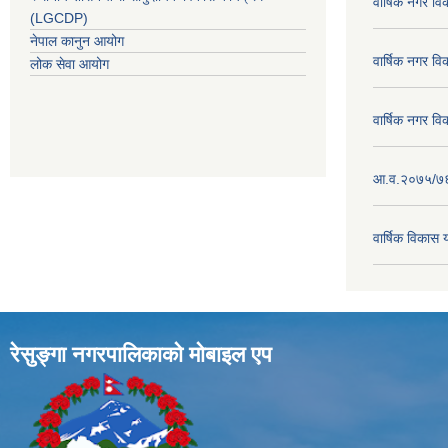
वार्षिक नगर व
(LGCDP)
नेपाल कानुन आयोग
वार्षिक नगर व
लोक सेवा आयोग
वार्षिक नगर व
आ.व.२०७५/७६ क
वार्षिक विका
रेसुङ्गा नगरपालिकाकाे माेबाइल एप