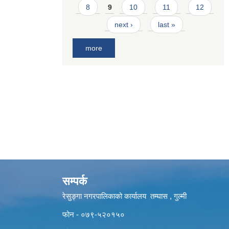
8
9
10
11
12
next ›
last »
more
सम्पर्क
रेसुङ्गा नगरपालिकाको कार्यालय तम्घास , गुल्मी
फोन - ०७९-५२०१५०