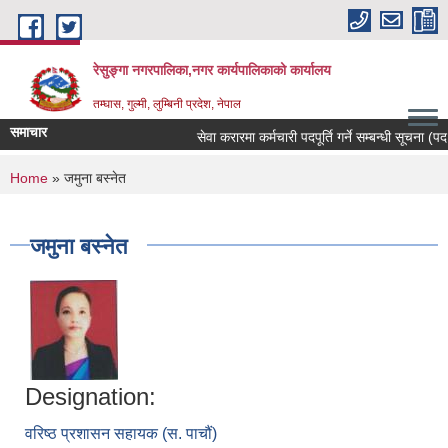
Skip to main content
रेसुङ्गा नगरपालिका,नगर कार्यपालिकाको कार्यालय
तम्घास, गुल्मी, लुम्बिनी प्रदेश, नेपाल
समाचार
सेवा करारमा कर्मचारी पदपूर्ति गर्ने सम्बन्धी सूचना (पदः
You are here
Home
» जमुना बस्नेत
जमुना बस्नेत
Designation:
वरिष्ठ प्रशासन सहायक (स. पाचौं)