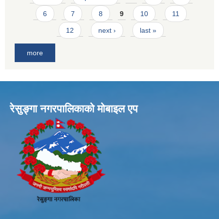
6
7
8
9
10
11
12
next ›
last »
more
रेसुङ्गा नगरपालिकाकाे माेबाइल एप