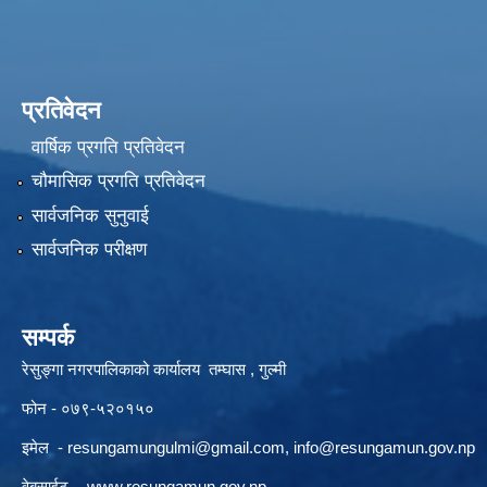
प्रतिवेदन
वार्षिक प्रगति प्रतिवेदन
चौमासिक प्रगति प्रतिवेदन
सार्वजनिक सुनुवाई
सार्वजनिक परीक्षण
सम्पर्क
रेसुङ्गा नगरपालिकाको कार्यालय तम्घास , गुल्मी
फोन - ०७९-५२०१५०
इमेल -
resungamungulmi@gmail.com
,
info@resungamun.gov.np
वेबसाईट -
www.resungamun.gov.np