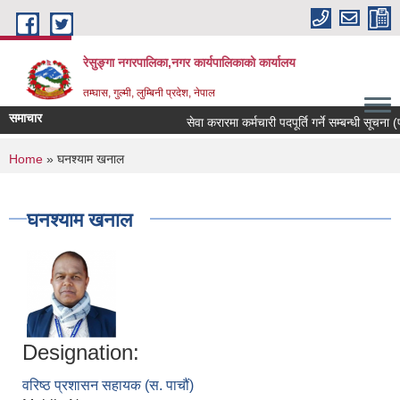
Skip to main content
रेसुङ्गा नगरपालिका,नगर कार्यपालिकाको कार्यालय
तम्घास, गुल्मी, लुम्बिनी प्रदेश, नेपाल
समाचार
सेवा करारमा कर्मचारी पदपूर्ति गर्ने सम्बन्धी सूचना (प
You are here
Home
» घनश्याम खनाल
घनश्याम खनाल
Designation:
वरिष्ठ प्रशासन सहायक (स. पाचौं)