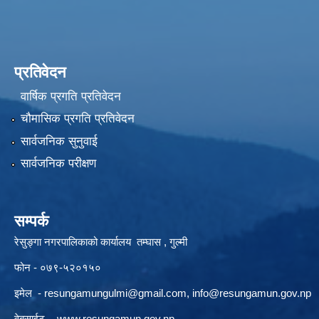
प्रतिवेदन
वार्षिक प्रगति प्रतिवेदन
चौमासिक प्रगति प्रतिवेदन
सार्वजनिक सुनुवाई
सार्वजनिक परीक्षण
सम्पर्क
रेसुङ्गा नगरपालिकाको कार्यालय तम्घास , गुल्मी
फोन - ०७९-५२०१५०
इमेल -
resungamungulmi@gmail.com
,
info@resungamun.gov.np
वेबसाईट -
www.resungamun.gov.np