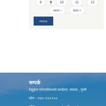
8
9
10
11
12
next ›
last »
more
सम्पर्क
रेसुङ्गा नगरपालिकाको कार्यालय तम्घास , गुल्मी
फोन - ०७९-५२०१५०