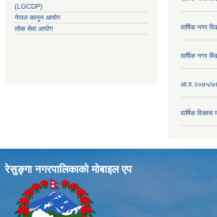
(LGCDP)
नेपाल कानुन आयोग
वार्षिक नगर व
लोक सेवा आयोग
वार्षिक नगर व
आ.व.२०७५/७६ क
वार्षिक विका
रेसुङ्गा नगरपालिकाकाे माेबाइल एप