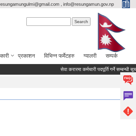
resungamungulmi@gmail.com , info@resungamun.gov.np
Search form
Search
कारी
प्रकाशन
विभिन्न फर्मेटहरु
ग्यालरी
सम्पर्क
सेवा करारमा कर्मचारी पदपूर्ति गर्ने सम्बन्धी सूचना