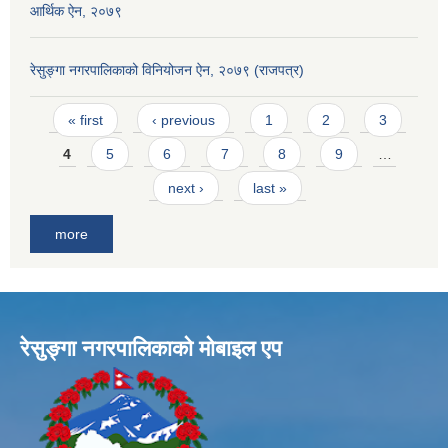
आर्थिक ऐन, २०७९
रेसुङ्गा नगरपालिकाको विनियोजन ऐन, २०७९ (राजपत्र)
Pages
« first
‹ previous
1
2
3
4
5
6
7
8
9
…
next ›
last »
more
रेसुङ्गा नगरपालिकाकाे माेबाइल एप