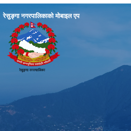
रेसुङ्गा नगरपालिकाकाे माेबाइल एप