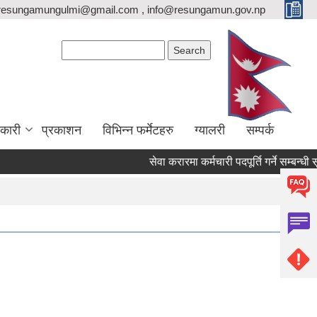
resungamungulmi@gmail.com , info@resungamun.gov.np
Search form
Search
कारी
प्रकाशन
विभिन्न फर्मेटहरु
ग्यालरी
सम्पर्क
सेवा करारमा कर्मचारी पदपूर्ति गर्ने सम्बन्धी सूचन