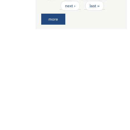
next ›
last »
more