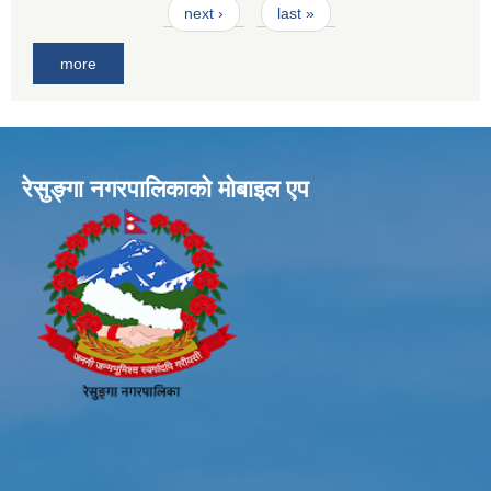
next ›
last »
more
रेसुङ्गा नगरपालिकाकाे माेबाइल एप