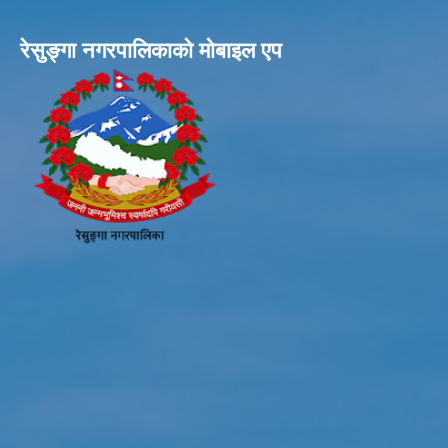
रेसुङ्गा नगरपालिकाकाे माेबाइल एप