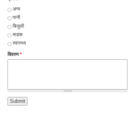
अन्य
पानी
बिजुली
सडक
स्वास्थ्य
विवरण
*