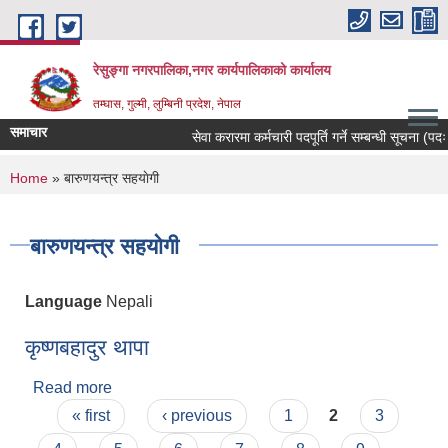
Skip to main content
रेसुङ्गा नगरपालिका,नगर कार्यपालिकाको कार्यालय
तम्घास, गुल्मी, लुम्बिनी प्रदेश, नेपाल
समाचार
सेवा करारमा कर्मचारी पदपूर्ति गर्ने सम्बन्धी सूचना (पदः र
You are here
Home
» बारुणयन्त्र सहयाेगी
बारुणयन्त्र सहयाेगी
Language
Nepali
कृष्णबहादुर थापा
Read more
about कृष्णबहादुर थापा
Pages
« first
‹ previous
1
2
3