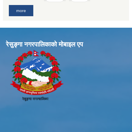
more
रेसुङ्गा नगरपालिकाकाे माेबाइल एप