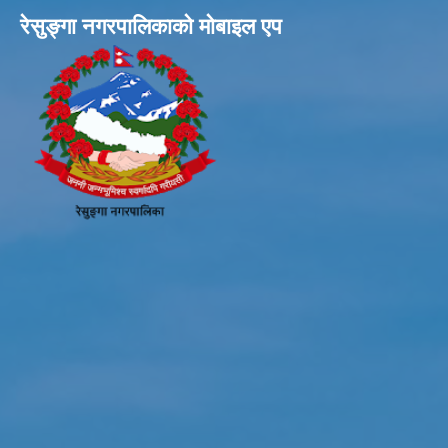
रेसुङ्गा नगरपालिकाकाे माेबाइल एप