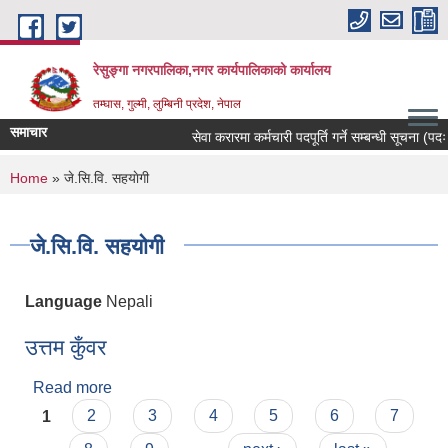
Skip to main content
रेसुङ्गा नगरपालिका,नगर कार्यपालिकाको कार्यालय
तम्घास, गुल्मी, लुम्बिनी प्रदेश, नेपाल
समाचार
सेवा करारमा कर्मचारी पदपूर्ति गर्ने सम्बन्धी सूचना (पदः र
You are here
Home
» जे.सि.वि. सहयाेगी
जे.सि.वि. सहयाेगी
Language
Nepali
उत्तम कुँवर
Read more
about उत्तम कुँवर
Pages
1
2
3
4
5
6
7