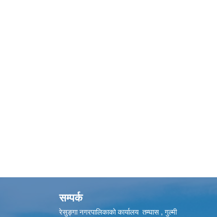
सम्पर्क
रेसुङ्गा नगरपालिकाको कार्यालय तम्घास , गुल्मी