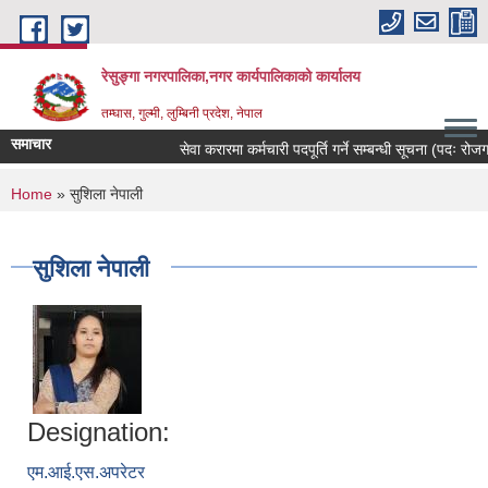
Skip to main content
रेसुङ्गा नगरपालिका,नगर कार्यपालिकाको कार्यालय
तम्घास, गुल्मी, लुम्बिनी प्रदेश, नेपाल
समाचार
सेवा करारमा कर्मचारी पदपूर्ति गर्ने सम्बन्धी सूचना (पदः रोजगार
You are here
Home
» सुशिला नेपाली
सुशिला नेपाली
Designation:
एम.आई.एस.अपरेटर