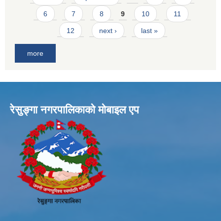
6
7
8
9
10
11
12
next ›
last »
more
रेसुङ्गा नगरपालिकाकाे माेबाइल एप