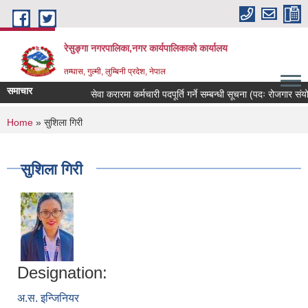
Skip to main content
रेसुङ्गा नगरपालिका,नगर कार्यपालिकाको कार्यालय
तम्घास, गुल्मी, लुम्बिनी प्रदेश, नेपाल
समाचार
सेवा करारमा कर्मचारी पदपूर्ति गर्ने सम्बन्धी सूचना (पदः रोजगार संयोजक
You are here
Home
» सुशिला गिरी
सुशिला गिरी
Designation:
अ.स. इन्जिनियर