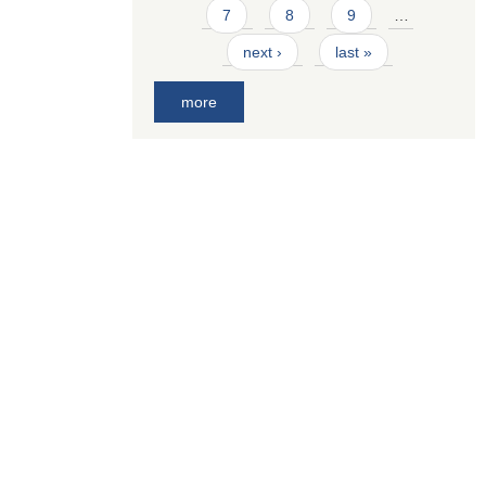
7
8
9
…
next ›
last »
more