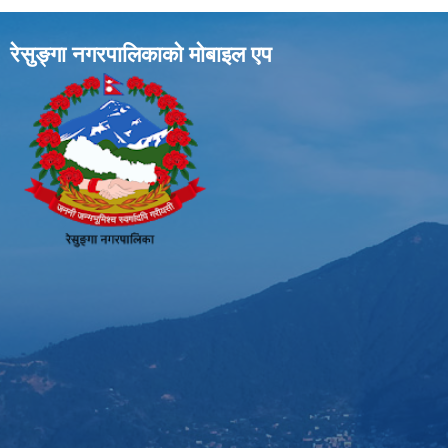
रेसुङ्गा नगरपालिकाकाे माेबाइल एप