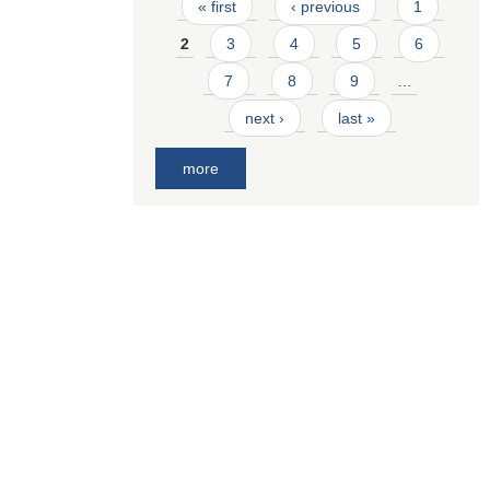
Pages
« first
‹ previous
1
2
3
4
5
6
7
8
9
…
next ›
last »
more